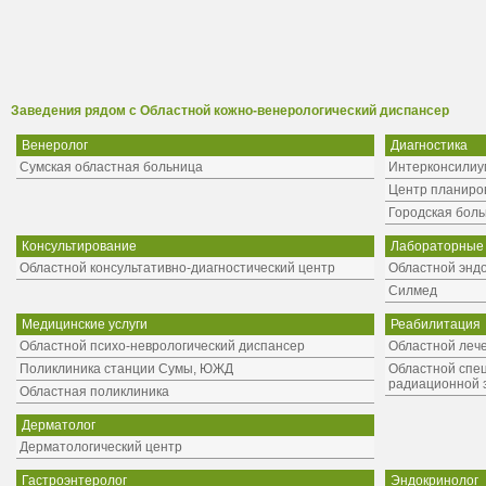
Заведения рядом с Областной кожно-венерологический диспансер
Венеролог
Диагностика
Сумская областная больница
Интерконсилиу
Центр планиро
Городская бол
Консультирование
Лабораторные
Областной консультативно-диагностический центр
Областной энд
Силмед
Медицинские услуги
Реабилитация
Областной психо-неврологический диспансер
Областной леч
Поликлиника станции Сумы, ЮЖД
Областной спе
радиационной 
Областная поликлиника
Дерматолог
Дерматологический центр
Гастроэнтеролог
Эндокринолог