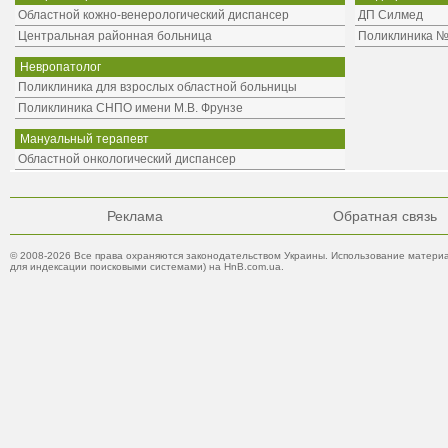
Областной кожно-венерологический диспансер
ДП Силмед
Центральная районная больница
Поликлиника 
Невропатолог
Поликлиника для взрослых областной больницы
Поликлиника СНПО имени М.В. Фрунзе
Мануальный терапевт
Областной онкологический диспансер
Реклама
Обратная связь
© 2008-2026 Все права охраняются законодательством Украины. Использование материа
для индексации поисковыми системами) на HnB.com.ua.