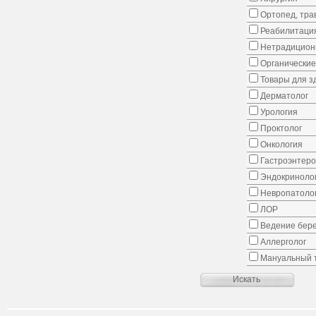
Ортопед, тра
Реабилитаци
Нетрадицион
Органические
Товары для з
Дерматолог
Урология
Проктолог
Онкология
Гастроэнтеро
Эндокриноло
Невропатоло
ЛОР
Ведение бер
Аллерголог
Мануальный 