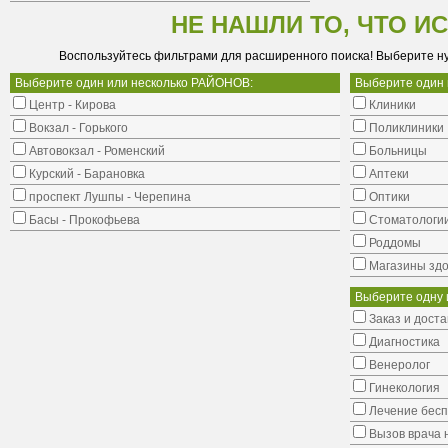
НЕ НАШЛИ ТО, ЧТО И
Воспользуйтесь фильтрами для расширенного поиска! Выберите н
Выберите один или несколько РАЙОНОВ:
Выберите один
Центр - Кирова
Клиники
Вокзал - Горького
Поликлиники
Автовокзал - Роменский
Больницы
Курский - Барановка
Аптеки
проспект Лушпы - Черепина
Оптики
Басы - Прокофьева
Стоматологи
Роддомы
Магазины здо
Выберите одну 
Заказ и доста
Диагностика
Венеролог
Гинекология
Лечение бес
Вызов врача 