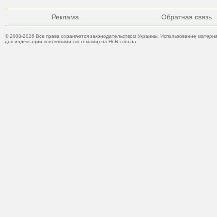
Реклама
Обратная связь
© 2008-2026 Все права охраняются законодательством Украины. Использование материа
для индексации поисковыми системами) на HnB.com.ua.