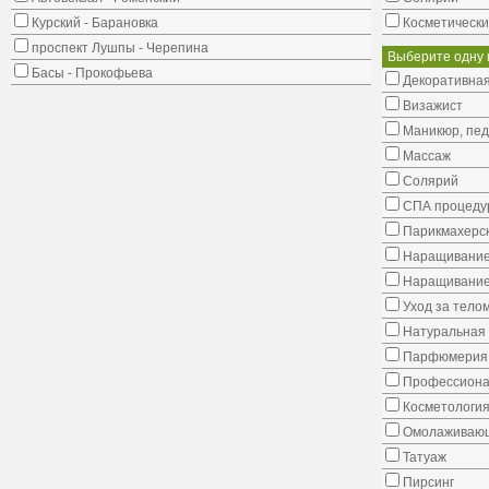
Курский - Барановка
Косметически
проспект Лушпы - Черепина
Выберите одну 
Басы - Прокофьева
Декоративная
Визажист
Маникюр, пе
Массаж
Солярий
СПА процеду
Парикмахерск
Наращивание
Наращивание
Уход за тело
Натуральная 
Парфюмерия
Профессиона
Косметологи
Омолаживающ
Татуаж
Пирсинг