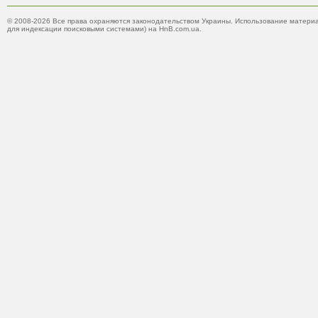
© 2008-2026 Все права охраняются законодательством Украины. Использование материа
для индексации поисковыми системами) на HnB.com.ua.