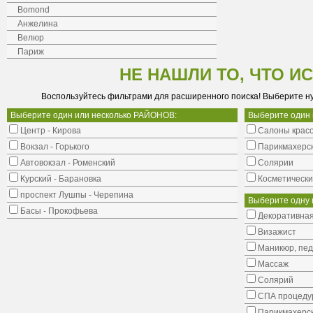
Bomond
Анжелина
Велюр
Париж
НЕ НАШЛИ ТО, ЧТО И
Воспользуйтесь фильтрами для расширенного поиска! Выберите н
Выберите один или несколько РАЙОНОВ:
Выберите один
Центр - Кирова
Салоны крас
Вокзал - Горького
Парикмахерс
Автовокзал - Роменский
Солярии
Курский - Барановка
Косметически
проспект Лушпы - Черепина
Выберите одну 
Басы - Прокофьева
Декоративная
Визажист
Маникюр, пе
Массаж
Солярий
СПА процеду
Парикмахерск