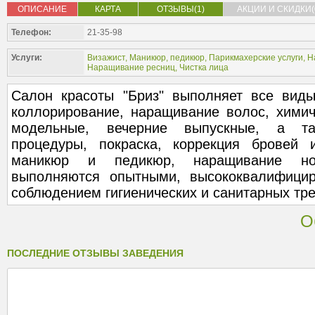
ОПИСАНИЕ
КАРТА
ОТЗЫВЫ(1)
АКЦИИ И СКИДКИ(
Телефон:
21-35-98
Услуги:
Визажист
,
Маникюр, педикюр
,
Парикмахерские услуги
,
Н
Наращивание ресниц
,
Чистка лица
Салон красоты "Бриз" выполняет все виды
коллорирование, наращивание волос, химич
модельные, вечерние выпускные, а так
процедуры, покраска, коррекция бровей 
маникюр и педикюр, наращивание но
выполняются опытными, высококвалифици
соблюдением гигиенических и санитарных тре
О
ПОСЛЕДНИЕ ОТЗЫВЫ ЗАВЕДЕНИЯ