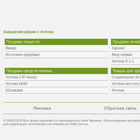
Заведения рядом с Аптека
Продажа лекарств
Продажа лечеб
Викар
Адонис
Источник здоровья
Мед-сервис
Аптека 9-1-1
Продажа средств гигиены
Товары для зд
Аптека (ЧП Анна)
Социальная апт
Аптека №90
Аптека инстит
Юзовские
Аптека
Реклама
Обратная связь
© 2008-2026 Все права охраняются законодательством Украины. Использование материа
для индексации поисковыми системами) на HnB.com.ua.