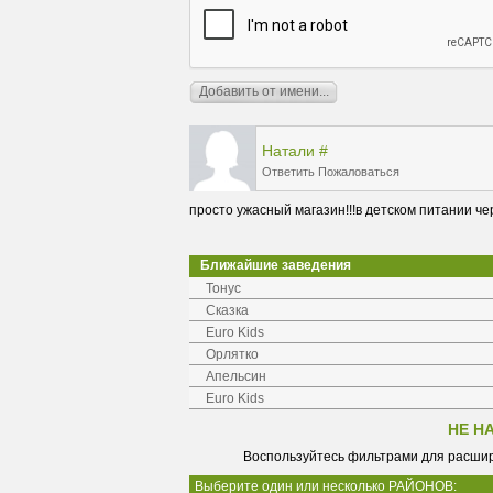
Натали
#
Ответить
Пожаловаться
просто ужасный магазин!!!в детском питании черв
Ближайшие заведения
Тонус
Сказка
Euro Kids
Орлятко
Апельсин
Euro Kids
НЕ Н
Воспользуйтесь фильтрами для расшир
Выберите один или несколько РАЙОНОВ: