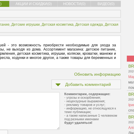
)
АКЦИИ И СКИДКИ(0)
НОВОСТИ(0)
ВИДЕО(0)
тание
,
Детские игрушки
,
Детская косметика
,
Детская одежда
,
Детская
шей - это возможность приобрести необходимые для ухода за
ры, не выходя из дома. Ассортимент магазина: детское питание,
рмления, детская косметика, игрушки, коляски, кроватки, манежи и
ресла, ходунки и многое другое, а также товары для беременных и
BR
202
Обновить информацию
Ма
мал
Добавить комментарий
пом
BR
Комментарии, содержащие:
- угрозы и оскорбления;
202
- нецензурные выражения;
- рекламу товаров и услуг;
Ір
- информацию, не относящуюся к
спо
теме публикации;
- а также написанные 1 человеком
BR
под разными именами
202
будут удаляться!
Ал
Лік