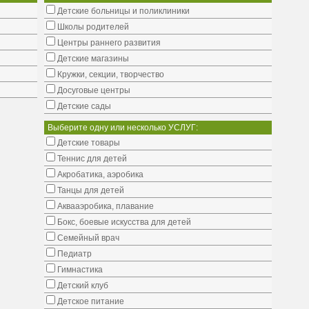
Детские больницы и поликлиники
Школы родителей
Центры раннего развития
Детские магазины
Кружки, секции, творчество
Досуговые центры
Детские сады
Выберите одну или несколько УСЛУГ:
Детские товары
Теннис для детей
Акробатика, аэробика
Танцы для детей
Аквааэробика, плавание
Бокс, боевые искусства для детей
Семейный врач
Педиатр
Гимнастика
Детский клуб
Детское питание