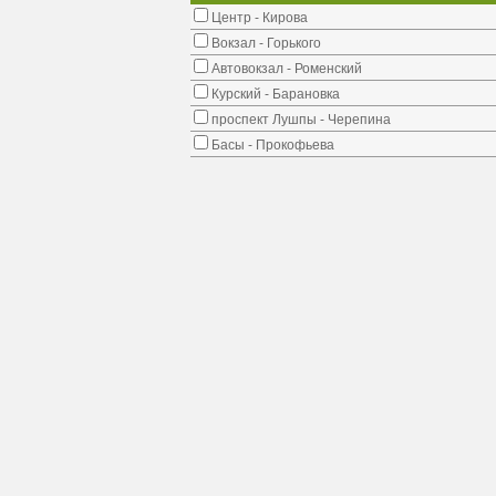
Центр - Кирова
Вокзал - Горького
Автовокзал - Роменский
Курский - Барановка
проспект Лушпы - Черепина
Басы - Прокофьева