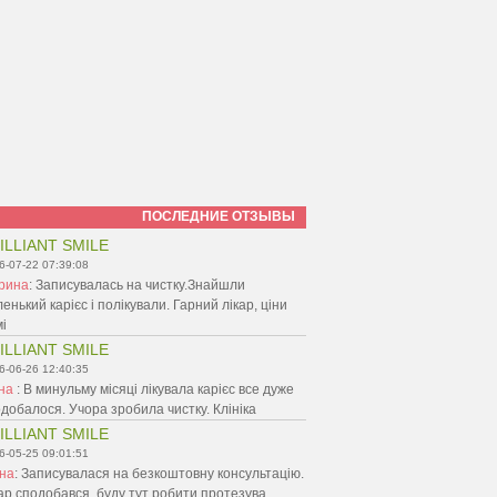
ПОСЛЕДНИЕ ОТЗЫВЫ
ILLIANT SMILE
6-07-22 07:39:08
рина
:
Записувалась на чистку.Знайшли
енький карієс і полікували. Гарний лікар, ціни
і
ILLIANT SMILE
6-06-26 12:40:35
ина
:
В минульму місяці лікувала карієс все дуже
добалося. Учора зробила чистку. Клініка
ILLIANT SMILE
6-05-25 09:01:51
іна
:
Записувалася на безкоштовну консультацію.
ар сподобався, буду тут робити протезува