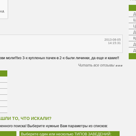
Д
Ш
Ц
Д
К
2013-08-05
14:15:31
Д
Д
и моли!!!из 3-х купленых пачек-в 2-х были личинки, да еще и какие!!
Читать все отзывы
АШЛИ ТО, ЧТО ИСКАЛИ?
енного поиска! Выберите нужные Вам параметры из списков:
Выберите один или несколько ТИПОВ ЗАВЕДЕНИЙ: