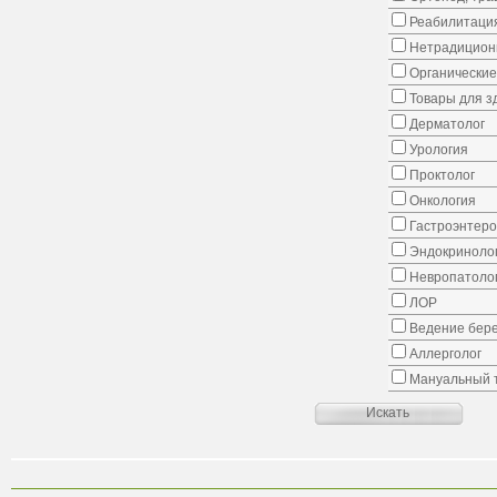
Реабилитаци
Нетрадицион
Органические
Товары для з
Дерматолог
Урология
Проктолог
Онкология
Гастроэнтеро
Эндокриноло
Невропатоло
ЛОР
Ведение бер
Аллерголог
Мануальный 