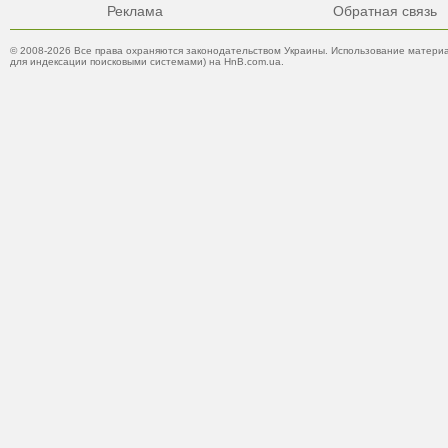
Реклама
Обратная связь
© 2008-2026 Все права охраняются законодательством Украины. Использование материа
для индексации поисковыми системами) на HnB.com.ua.