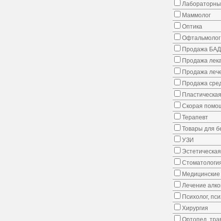
Лабораторны
Маммолог
Оптика
Офтальмолог
Продажа БАД
Продажа лека
Продажа лече
Продажа сред
Пластическая
Скорая помо
Терапевт
Товары для 
УЗИ
Эстетическая
Стоматологи
Медицинские 
Лечение алко
Психолог, пс
Хирургия
Ортопед, тра