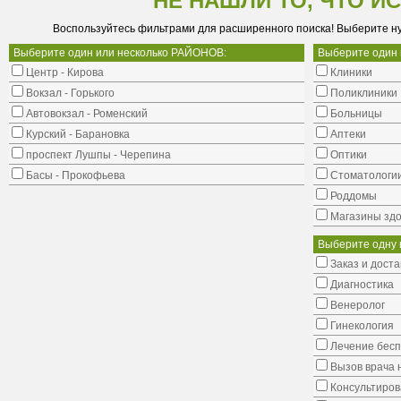
НЕ НАШЛИ ТО, ЧТО И
Воспользуйтесь фильтрами для расширенного поиска! Выберите н
Выберите один или несколько РАЙОНОВ:
Выберите один
Центр - Кирова
Клиники
Вокзал - Горького
Поликлиники
Автовокзал - Роменский
Больницы
Курский - Барановка
Аптеки
проспект Лушпы - Черепина
Оптики
Басы - Прокофьева
Стоматологи
Роддомы
Магазины здо
Выберите одну 
Заказ и доста
Диагностика
Венеролог
Гинекология
Лечение бес
Вызов врача 
Консультиров