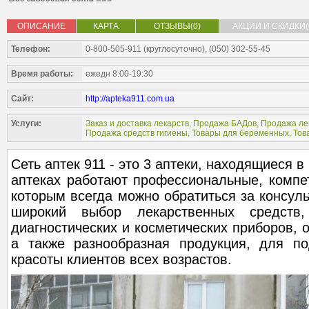
ОПИСАНИЕ
КАРТА
ОТЗЫВЫ(0)
АКЦИИ И СКИДКИ(
Телефон:
0-800-505-911 (круглосуточно), (050) 302-55-45
Время работы:
ежедн 8:00-19:30
Сайт:
http://apteka911.com.ua
Услуги:
Заказ и доставка лекарств
,
Продажа БАДов
,
Продажа ле
Продажа средств гигиены
,
Товары для беременных
,
Тов
Сеть аптек 911 - это 3 аптеки, находящиеся в
аптеках работают профессиональные, компе
которым всегда можно обратиться за консуль
широкий выбор лекарственных средств,
диагностических и косметических приборов, 
а также разнообразная продукция, для п
красоты клиентов всех возрастов.