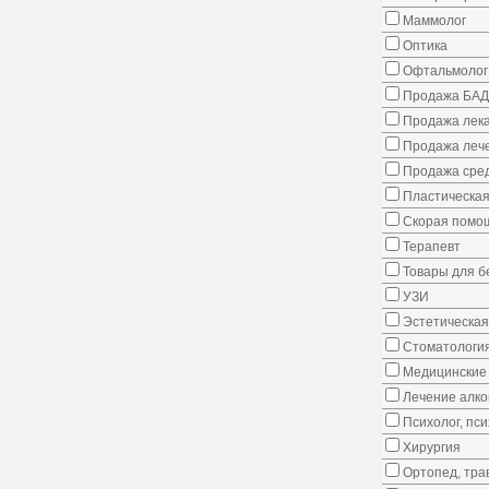
Маммолог
Оптика
Офтальмолог
Продажа БАД
Продажа лека
Продажа лече
Продажа сред
Пластическая
Скорая помо
Терапевт
Товары для 
УЗИ
Эстетическая
Стоматологи
Медицинские 
Лечение алко
Психолог, пс
Хирургия
Ортопед, тра