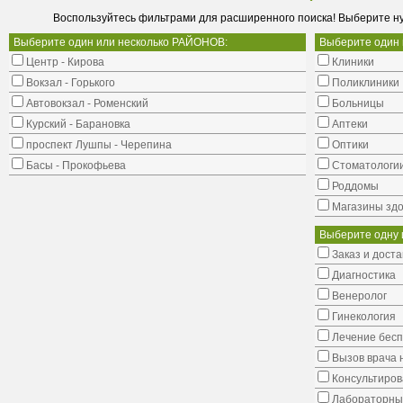
Воспользуйтесь фильтрами для расширенного поиска! Выберите н
Выберите один или несколько РАЙОНОВ:
Выберите один
Центр - Кирова
Клиники
Вокзал - Горького
Поликлиники
Автовокзал - Роменский
Больницы
Курский - Барановка
Аптеки
проспект Лушпы - Черепина
Оптики
Басы - Прокофьева
Стоматологи
Роддомы
Магазины здо
Выберите одну 
Заказ и доста
Диагностика
Венеролог
Гинекология
Лечение бес
Вызов врача 
Консультиров
Лабораторны