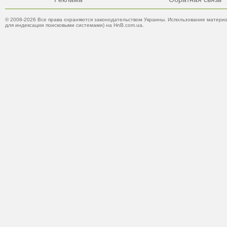
© 2008-2026 Все права охраняются законодательством Украины. Использование материа
для индексации поисковыми системами) на HnB.com.ua.