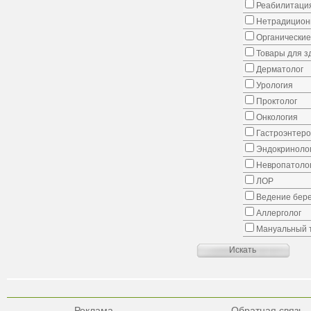
Реабилитаци
Нетрадицион
Органические
Товары для з
Дерматолог
Урология
Проктолог
Онкология
Гастроэнтеро
Эндокриноло
Невропатоло
ЛОР
Ведение бер
Аллерголог
Мануальный 
Реклама
Обратная связь