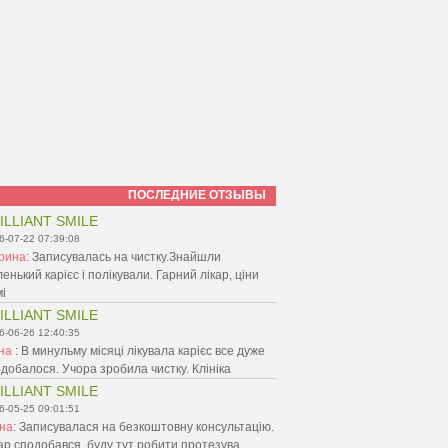
ПОСЛЕДНИЕ ОТЗЫВЫ
ILLIANT SMILE
6-07-22 07:39:08
рина
:
Записувалась на чистку.Знайшли
енький карієс і полікували. Гарний лікар, ціни
і
ILLIANT SMILE
6-06-26 12:40:35
ина
:
В минульму місяці лікувала карієс все дуже
добалося. Учора зробила чистку. Клініка
ILLIANT SMILE
6-05-25 09:01:51
іна
:
Записувалася на безкоштовну консультацію.
ар сподобався, буду тут робити протезува