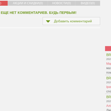
)
АКЦИИ И СКИДКИ(0)
НОВОСТИ(0)
ВИДЕО(0)
 ЕЩЕ НЕТ КОММЕНТАРИЕВ. БУДЬ ПЕРВЫМ!
Добавить комментарий
BR
202
Ма
мал
пом
BR
202
Ір
спо
BR
202
Ал
Лік