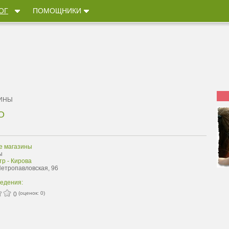
ОГ
ПОМОЩНИКИ
ЗИНЫ
О
е магазины
ы
р - Кирова
Петропавловская, 96
ведения:
(оценок:
0
)
0