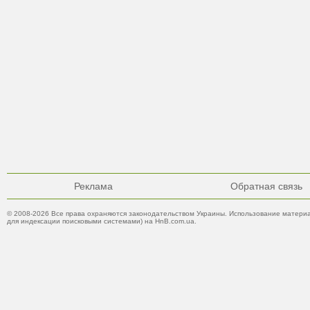
Реклама
Обратная связь
© 2008-2026 Все права охраняются законодательством Украины. Использование материа
для индексации поисковыми системами) на HnB.com.ua.