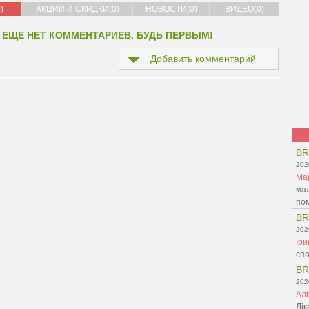
)
АКЦИИ И СКИДКИ(0)
НОВОСТИ(0)
ВИДЕО(0)
 ЕЩЕ НЕТ КОММЕНТАРИЕВ. БУДЬ ПЕРВЫМ!
Добавить комментарий
BR
202
Ма
мал
пом
BR
202
Ір
спо
BR
202
Ал
Лік