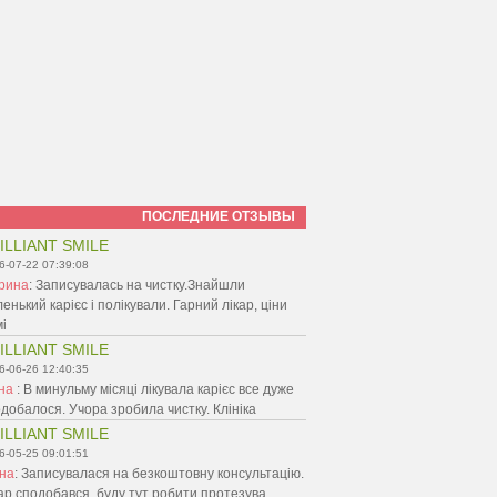
ПОСЛЕДНИЕ ОТЗЫВЫ
ILLIANT SMILE
6-07-22 07:39:08
рина
:
Записувалась на чистку.Знайшли
енький карієс і полікували. Гарний лікар, ціни
і
ILLIANT SMILE
6-06-26 12:40:35
ина
:
В минульму місяці лікувала карієс все дуже
добалося. Учора зробила чистку. Клініка
ILLIANT SMILE
6-05-25 09:01:51
іна
:
Записувалася на безкоштовну консультацію.
ар сподобався, буду тут робити протезува