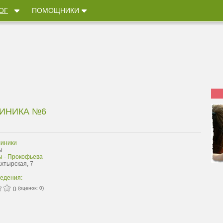
ОГ
ПОМОЩНИКИ
ИНИКА №6
иники
ы
ы - Прокофьева
Ахтырская, 7
ведения:
(оценок:
0
)
0