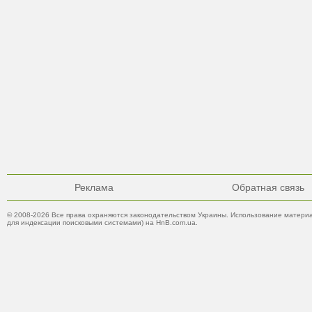
Реклама
Обратная связь
© 2008-2026 Все права охраняются законодательством Украины. Использование материа
для индексации поисковыми системами) на HnB.com.ua.